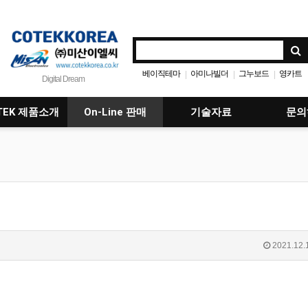
베이직테마
아미나빌더
그누보드
영카트
|
|
|
Digital Dream
TEK 제품소개
On-Line 판매
기술자료
문의
2021.12.